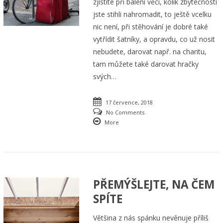
zjistíte při balení věcí, kolik zbytečností
jste stihli nahromadit, to ještě vcelku
nic není, při stěhování je dobré také
vytřídit šatníky, a opravdu, co už nosit
nebudete, darovat např. na charitu,
tam můžete také darovat hračky
svých…
17 července, 2018
No Comments
More
PŘEMÝŠLEJTE, NA ČEM
SPÍTE
Většina z nás spánku nevěnuje příliš