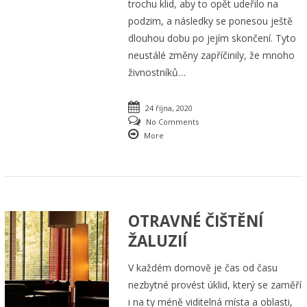
trochu klid, aby to opět udeřilo na
podzim, a následky se ponesou ještě
dlouhou dobu po jejím skončení. Tyto
neustálé změny zapříčinily, že mnoho
živnostníků…
24 října, 2020
No Comments
More
OTRAVNÉ ČIŠTĚNÍ
ŽALUZIÍ
V každém domově je čas od času
nezbytné provést úklid, který se zaměří
i na ty méně viditelná místa a oblasti,