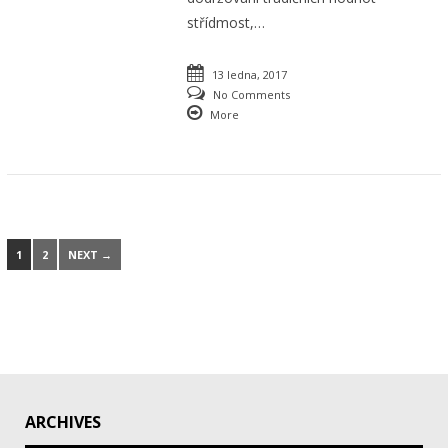
střídmost,…
13 ledna, 2017
No Comments
More
1
2
NEXT →
ARCHIVES