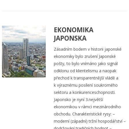
EKONOMIKA
JAPONSKA
Zásadním bodem v historii japonské
ekonomiky bylo zrušení Japonské
pošty, to bylo vnímáno jako signál
odklonu od klientelismu a naopak
přechod k transparentnější vládě a
k výraznému posílení soukromého
sektoru a konkurenceschopnosti.
Japonsko je nyní 3.největší
ekonomikou v rámci mezinárodního
obchodu. Charakteristické rysy: –
moderní (západní) tržní hospodářství –
dodržování tradičních hodnot –