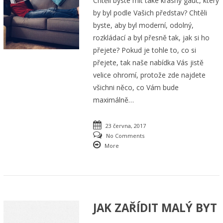
Chtěli byste mít také krásný gauč, který
by byl podle Vašich představ? Chtěli
byste, aby byl moderní, odolný,
rozkládací a byl přesně tak, jak si ho
přejete? Pokud je tohle to, co si
přejete, tak naše nabídka Vás jistě
velice ohromí, protože zde najdete
všichni něco, co Vám bude
maximálně…
23 června, 2017
No Comments
More
JAK ZAŘÍDIT MALÝ BYT