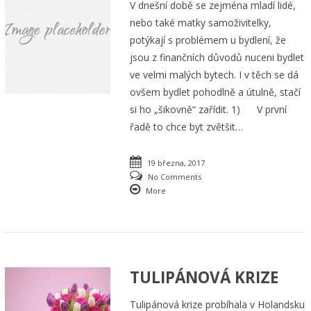
V dnešní době se zejména mladí lidé,
nebo také matky samoživitelky,
potýkají s problémem u bydlení, že
jsou z finančních důvodů nuceni bydlet
ve velmi malých bytech. I v těch se dá
ovšem bydlet pohodlně a útulně, stačí
si ho „šikovně“ zařídit. 1) V první
řadě to chce byt zvětšit…
19 března, 2017
No Comments
More
TULIPÁNOVÁ KRIZE
Tulipánová krize probíhala v Holandsku