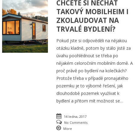
CHCETE SI NECHAT
TAKOVÝ MOBILHEIM I
ZKOLAUDOVAT NA
TRVALÉ BYDLENÍ?
Pokud jste si odpověděli na nějakou
otázku kladně, potom by stálo jistě za
úvahu poohlédnout se třeba po
nějakém celoročním mobilním domě. A
proč právě po bydlení na kolečkách?
Protože třeba v případě pronajatého
pozemku je to výborné řešení, jak
dlouhodobě pozemek využívat k
bydlení a přitom mít možnost se…
14 ledna, 2017
No Comments
More