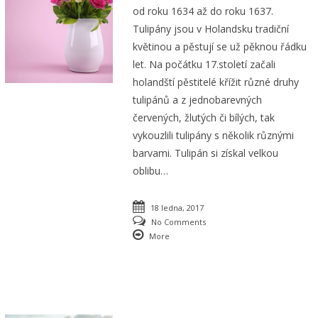
od roku 1634 až do roku 1637.
Tulipány jsou v Holandsku tradiční
květinou a pěstují se už pěknou řádku
let. Na počátku 17.století začali
holandští pěstitelé křížit různé druhy
tulipánů a z jednobarevných
červených, žlutých či bílých, tak
vykouzlili tulipány s několik různými
barvami. Tulipán si získal velkou
oblibu…
18 ledna, 2017
No Comments
More