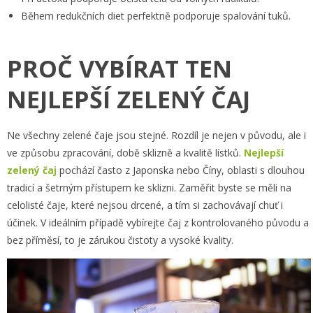
Během redukčních diet perfektně podporuje spalování tuků.
PROČ VYBÍRAT TEN
NEJLEPŠÍ ZELENÝ ČAJ
Ne všechny zelené čaje jsou stejné. Rozdíl je nejen v původu, ale i
ve způsobu zpracování, době sklizně a kvalitě lístků.
Nejlepší
zelený čaj
pochází často z Japonska nebo Číny, oblasti s dlouhou
tradicí a šetrným přístupem ke sklizni.
Zaměřit byste se měli na
celolisté čaje, které nejsou drcené, a tím si zachovávají chuť i
účinek. V ideálním případě vybírejte čaj z kontrolovaného původu a
bez příměsí, to je zárukou čistoty a vysoké kvality.