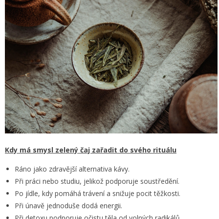
Kdy má smysl zelený čaj zařadit do svého rituálu
Ráno jako zdravější alternativa kávy.
Při práci nebo studiu, jelikož podporuje soustředění.
Po jídle, kdy pomáhá trávení a snižuje pocit těžkosti.
Při únavě jednoduše dodá energii.
Při detoxu podporuje očistu těla od volných radikálů.