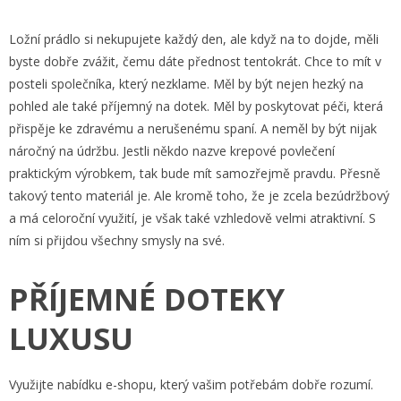
Ložní prádlo si nekupujete každý den, ale když na to dojde, měli
byste dobře zvážit, čemu dáte přednost tentokrát. Chce to mít v
posteli společníka, který nezklame. Měl by být nejen hezký na
pohled ale také příjemný na dotek. Měl by poskytovat péči, která
přispěje ke zdravému a nerušenému spaní. A neměl by být nijak
náročný na údržbu. Jestli někdo nazve
krepové povlečení
praktickým výrobkem, tak bude mít samozřejmě pravdu. Přesně
takový tento materiál je. Ale kromě toho, že je zcela bezúdržbový
a má celoroční využití, je však také vzhledově velmi atraktivní. S
ním si přijdou všechny smysly na své.
PŘÍJEMNÉ DOTEKY
LUXUSU
Využijte nabídku e-shopu, který vašim potřebám dobře rozumí.