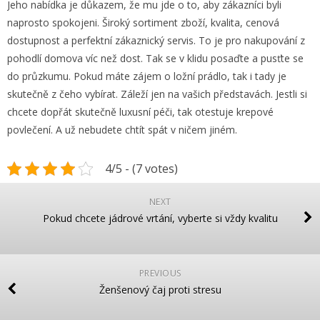
Jeho nabídka je důkazem, že mu jde o to, aby zákazníci byli
naprosto spokojeni. Široký sortiment zboží, kvalita, cenová
dostupnost a perfektní zákaznický servis. To je pro nakupování z
pohodlí domova víc než dost. Tak se v klidu posaďte a pusťte se
do průzkumu. Pokud máte zájem o ložní prádlo, tak i tady je
skutečně z čeho vybírat. Záleží jen na vašich představách. Jestli si
chcete dopřát skutečně luxusní péči, tak otestuje krepové
povlečení. A už nebudete chtít spát v ničem jiném.
4/5 - (7 votes)
NEXT
Pokud chcete jádrové vrtání, vyberte si vždy kvalitu
PREVIOUS
Ženšenový čaj proti stresu